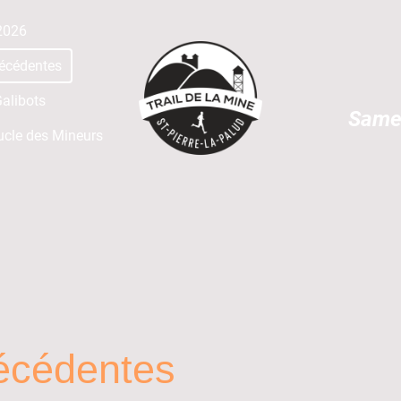
 2026
récédentes
alibots
Same
ucle des Mineurs
récédentes