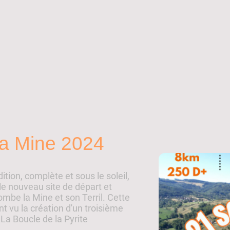
 la Mine 2024
tion, complète et sous le soleil,
 le nouveau site de départ et
lombe la Mine et son Terril. Cette
t vu la création d'un troisième
La Boucle de la Pyrite