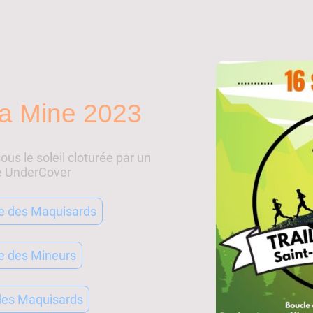
 la Mine 2023
ous le soleil cloturée par un
e UnderCover
le des Maquisards
le des Mineurs
 des Maquisards